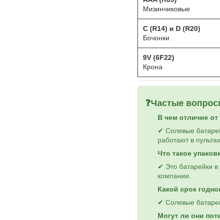
Мизинчиковые
C (R14) и D (R20)
Бочонки
9V (6F22)
Крона
❓
Частые вопрос
В чем отличие от 
✔ Солевые батарей
работают в пультах
Что такое упаковк
✔ Это батарейки в
компании.
Какой срок годно
✔ Солевые батарейк
Могут ли они пот