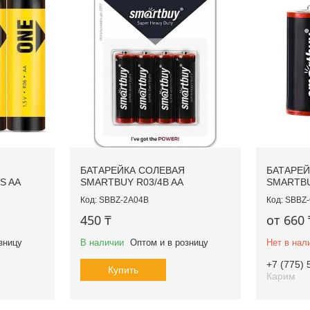
БАТАРЕЙКА СОЛЕВАЯ
БАТАРЕЙ
S AA
SMARTBUY R03/4B AA
SMARTBU
SBBZ-2A04B
SBBZ
450 ₸
от 660 
зницу
В наличии
Оптом и в розницу
Нет в нал
+7 (775) 
Купить
Карим