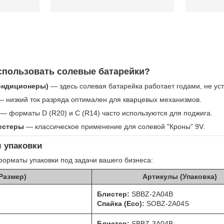
использовать солевые батарейки?
Кондиционеры)
— здесь солевая батарейка работает годами, не ус
 низкий ток разряда оптимален для кварцевых механизмов.
— форматы D (R20) и C (R14) часто используются для поджига.
естеры
— классическое применение для солевой "Кроны" 9V.
 упаковки
орматы упаковки под задачи вашего бизнеса:
(Размер)
Артикулы (Упаковка)
Блистер:
SBBZ-2A04B
Спайка (Eco):
SOBZ-2A04S
Блистер:
SBBZ-3A04B