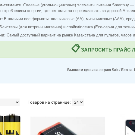
м-сегменте.
Солевые (угольно-цинковые) элементы питания Smartbuy — 
 потреблением энергии, где нет смысла переплачивать за дорогой Алкал
т:
В наличии все форматы: пальчиковые (AA), мизинчиковые (AAA), средни
Блистеры (для витрины магазина) и спайки/пленка (Eco-серия для технич
ии:
Самый доступный вариант на рынке Казахстана для пультов, часов и
📋
ЗАПРОСИТЬ ПРАЙС 
Вышлем цены на серию Salt / Eco за 