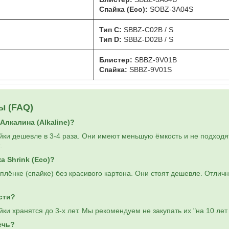
Спайка (Eco):
SOBZ-3A04S
Тип C:
SBBZ-C02B / S
Тип D:
SBBZ-D02B / S
Блистер:
SBBZ-9V01B
Спайка:
SBBZ-9V01S
ы (FAQ)
Алкалина (Alkaline)?
ки дешевле в 3-4 раза. Они имеют меньшую ёмкость и не подходя
.
а Shrink (Eco)?
 плёнке (спайке) без красивого картона. Они стоят дешевле. Отлич
сти?
и хранятся до 3-х лет. Мы рекомендуем не закупать их "на 10 лет 
ечь?