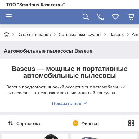
ТОО "Smartbuy Казахстан"
Каталог товаров
Сотовые аксессуары
Baseus
Ав
Автомобильные пылесосы Baseus
Baseus — мощные и портативные
автомобильные пылесосы
Baseus предлагает широкий ассортимент автомобильных
пылесосов — от сверхкомпактных моделей-капсул до
мощных устройств с продувкой и LED-подсветкой. В нашем
Показать всё
каталоге представлены пылесосы с силой всасывания от
4000 до 15000 Па, аккумуляторные и проводные модели, а
также устройства с функцией выдува воздуха для продувки
труднодоступных мест.
Сортировка
0
Фильтры
📋 Категории автомобильных пылесосов