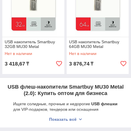
USB накопитель Smartbuy
USB накопитель Smartbuy
32GB MU30 Metal
64GB MU30 Metal
Нет в наличии
Нет в наличии
3 418,67
3 876,74
₸
₸
USB флеш-накопители Smartbuy MU30 Metal
(2.0): Купить оптом для бизнеса
Ищете солидные, прочные и недорогие
USB флешки
для VIP-подарков, тендеров или оснащения
сотрудников? Мы предлагаем
флеш-накопители оптом
Показать всё
серии MU30 Metal. Использование классического
интерфейса USB 2.0 в сочетании с металлической