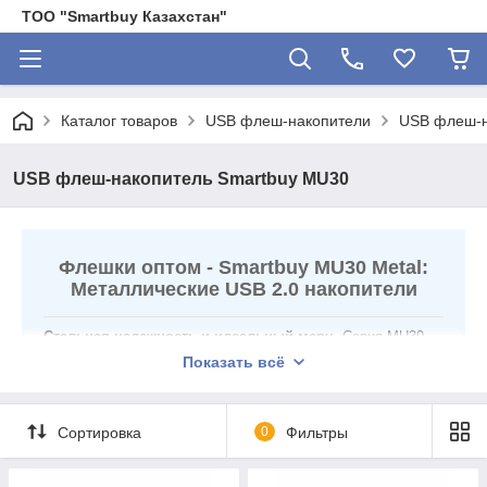
ТОО "Smartbuy Казахстан"
Каталог товаров
USB флеш-накопители
USB флеш-н
USB флеш-накопитель Smartbuy MU30
Флешки оптом - Smartbuy MU30 Metal:
Металлические USB 2.0 накопители
Стальная надежность и идеальный мерч.
Серия MU30
Metal от Smartbuy — это компактные флеш-накопители в
Показать всё
стильном цельнометаллическом корпусе. Безупречный
выбор для оптовых закупок, когда нужен неубиваемый
носитель информации, который выглядит дорого, но стоит
Сортировка
0
Фильтры
разумных денег благодаря стандарту USB 2.0.
✅
Премиальный металл:
Прочный корпус без хрупких