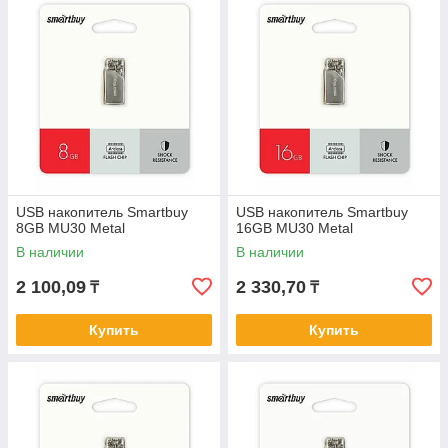
пластиковых деталей и теряющихся колпачков. Флешка не
боится ударов, влаги и пыли.
✅
Создана для брендирования:
Гладкая металлическая
поверхность — лучшая база для нанесения долговечной
лазерной гравировки.
✅
Оптимальные объемы:
Линейка от 8 ГБ до 64 ГБ
идеально закрывает все базовые потребности: от ключей
ЭЦП до хранения музыки в авто.
📋
ПОЛУЧИТЬ ПРАЙС-ЛИСТ
USB накопитель Smartbuy
USB накопитель Smartbuy
8GB MU30 Metal
16GB MU30 Metal
В наличии
В наличии
Ответим и сформируем предложение в течение 15 минут
2 100,09
2 330,70
₸
₸
Купить
Купить