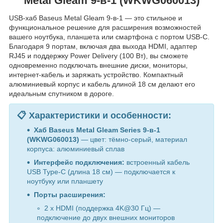
Metal Gleam 9‑в‑1 (WKWG060013)
USB-хаб Baseus Metal Gleam 9-в-1 — это стильное и
функциональное решение для расширения возможностей
вашего ноутбука, планшета или смартфона с портом USB-C.
Благодаря 9 портам, включая два выхода HDMI, адаптер
RJ45 и поддержку Power Delivery (100 Вт), вы сможете
одновременно подключать внешние диски, мониторы,
интернет-кабель и заряжать устройство. Компактный
алюминиевый корпус и кабель длиной 18 см делают его
идеальным спутником в дороге.
📋 Характеристики и особенности:
Хаб Baseus Metal Gleam Series 9‑в‑1
(WKWG060013)
— цвет: тёмно-серый, материал
корпуса: алюминиевый сплав
Интерфейс подключения:
встроенный кабель
USB Type-C (длина 18 см) — подключается к
ноутбуку или планшету
Порты расширения:
2 x HDMI (поддержка 4K@30 Гц) —
подключение до двух внешних мониторов