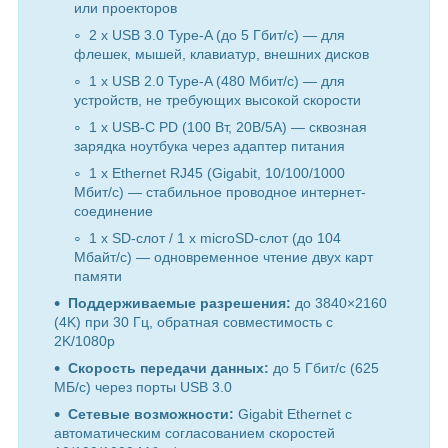
или проекторов
2 x USB 3.0 Type-A (до 5 Гбит/с) — для
флешек, мышей, клавиатур, внешних дисков
1 x USB 2.0 Type-A (480 Мбит/с) — для
устройств, не требующих высокой скорости
1 x USB-C PD (100 Вт, 20В/5А) — сквозная
зарядка ноутбука через адаптер питания
1 x Ethernet RJ45 (Gigabit, 10/100/1000
Мбит/с) — стабильное проводное интернет-
соединение
1 x SD-слот / 1 x microSD-слот (до 104
Мбайт/с) — одновременное чтение двух карт
памяти
Поддерживаемые разрешения:
до 3840×2160
(4K) при 30 Гц, обратная совместимость с
2K/1080p
Скорость передачи данных:
до 5 Гбит/с (625
МБ/с) через порты USB 3.0
Сетевые возможности:
Gigabit Ethernet с
автоматическим согласованием скоростей