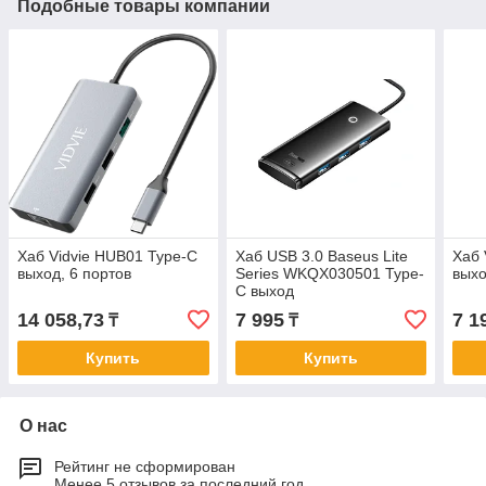
Подобные товары компании
Хаб Vidvie HUB01 Type-C
Хаб USB 3.0 Baseus Lite
Хаб 
выход, 6 портов
Series WKQX030501 Type-
выхо
C выход
14 058,73
7 995
7 1
₸
₸
Купить
Купить
О нас
Рейтинг не сформирован
Менее 5 отзывов за последний год