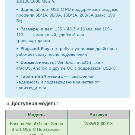
10/100/1000 Мбит/с
Зарядка:
порт USB-C PD поддерживает входные
профили 5В/3А, 9В/3А, 15В/3А, 20В/5А (макс. 100
Вт)
Размеры и вес:
135 × 48.3 × 16 мм, вес 109–
113 г — компактный, удобный для
транспортировки
Plug-and-Play:
не требует установки драйверов,
работает сразу после подключения
Совместимость:
Windows, macOS, Linux,
iPadOS, Android и другие ОС с поддержкой USB-C
Гарантия 24 месяца
— повышенная
надёжность и подтверждение качества от
производителя
📊 Доступная модель:
Модель
Артикул
Baseus Metal Gleam Series
WKWG060013
9‑в‑1 USB‑C Hub (тёмно-