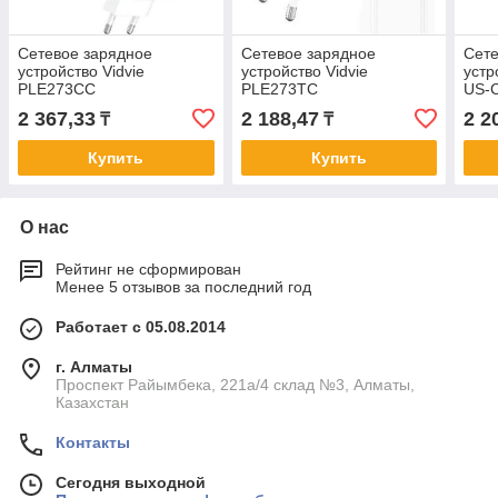
Сетевое зарядное
Сетевое зарядное
Сете
устройство Vidvie
устройство Vidvie
уст
PLE273CC
PLE273TC
US-
2 367,33
2 188,47
2 2
₸
₸
Купить
Купить
О нас
Рейтинг не сформирован
Менее 5 отзывов за последний год
Работает с 05.08.2014
г. Алматы
Проспект Райымбека, 221а/4 склад №3, Алматы,
Казахстан
Контакты
Сегодня выходной