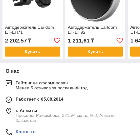
Автодержатель Earldom
Автодержатель Earldom
Авто
ET-EH71
ET-EH92
ET-
2 202,57
1 211,61
1 6
₸
₸
Купить
Купить
О нас
Рейтинг не сформирован
Менее 5 отзывов за последний год
Работает с 05.08.2014
г. Алматы
Проспект Райымбека, 221а/4 склад №3, Алматы,
Казахстан
Контакты