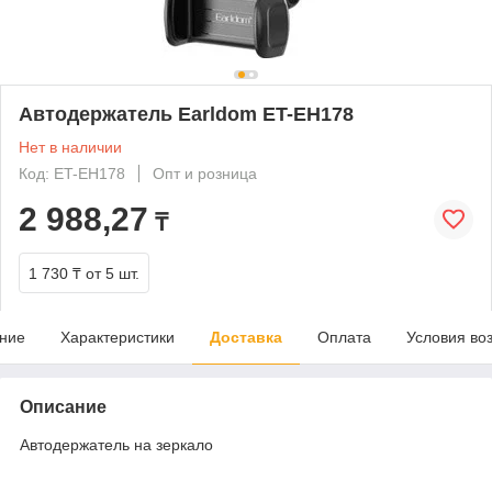
Автодержатель Earldom ET-EH178
Нет в наличии
Код: ET-EH178
Опт и розница
2 988,27
₸
1 730 ₸
от 5 шт.
ние
Характеристики
Доставка
Оплата
Условия во
Описание
Автодержатель на зеркало