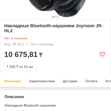
Накладные Bluetooth-наушники Joyroom JR-
HL2
Нет в наличии
Код: JR-HL2
Опт и розница
10 675,81
₸
7 205 ₸
от 10 шт.
Описание
Характеристики
Доставка
Оплата
Усл
Описание
Накладные Bluetooth-наушники