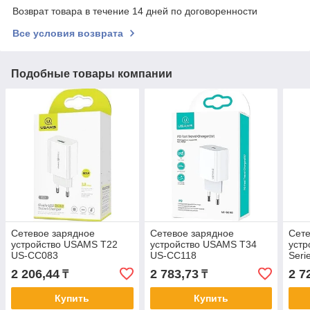
Возврат товара в течение 14 дней по договоренности
Все условия возврата
Подобные товары компании
Сетевое зарядное
Сетевое зарядное
Сете
устройство USAMS T22
устройство USAMS T34
устр
US-CC083
US-CC118
Seri
2 206,44
2 783,73
2 7
₸
₸
Купить
Купить