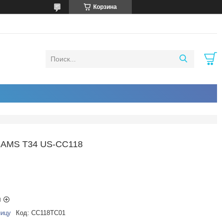
Корзина
MS T34 US-CC118
ы
ницу
Код:
CC118TC01