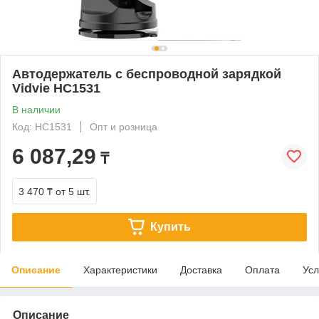
Автодержатель с беспроводной зарядкой
Vidvie HC1531
В наличии
Код: HC1531
Опт и розница
6 087,29
₸
3 470 ₸
от 5 шт.
Купить
Описание
Характеристики
Доставка
Оплата
Усл
Описание