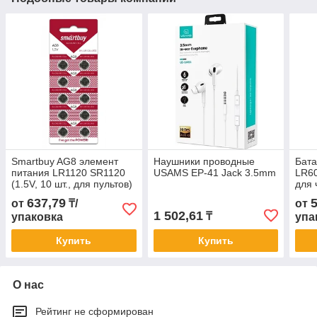
Smartbuy AG8 элемент
Наушники проводные
Бата
питания LR1120 SR1120
USAMS EP-41 Jack 3.5mm
LR60
(1.5V, 10 шт., для пультов)
для 
каль
637,79
от
₸/
от
1 502,61
₸
упаковка
упа
Купить
Купить
О нас
Рейтинг не сформирован