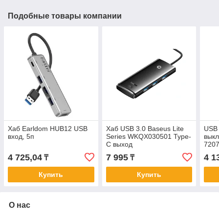
Подобные товары компании
Хаб Earldom HUB12 USB
Хаб USB 3.0 Baseus Lite
USB 
вход, 5п
Series WKQX030501 Type-
вык
C выход
720
4 725,04
7 995
4 1
₸
₸
Купить
Купить
О нас