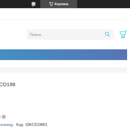
Корзина
CD198
ы
розницу
Код:
10KCD19801