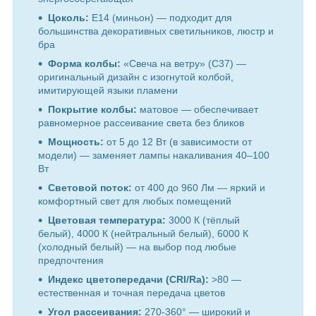
Цоколь:
E14 (миньон) — подходит для
большинства декоративных светильников, люстр и
бра
Форма колбы:
«Свеча на ветру» (C37) —
оригинальный дизайн с изогнутой колбой,
имитирующей языки пламени
Покрытие колбы:
матовое — обеспечивает
равномерное рассеивание света без бликов
Мощность:
от 5 до 12 Вт (в зависимости от
модели) — заменяет лампы накаливания 40–100
Вт
Световой поток:
от 400 до 960 Лм — яркий и
комфортный свет для любых помещений
Цветовая температура:
3000 К (тёплый
белый), 4000 К (нейтральный белый), 6000 К
(холодный белый) — на выбор под любые
предпочтения
Индекс цветопередачи (CRI/Ra):
>80 —
естественная и точная передача цветов
Угол рассеивания:
270-360° — широкий и