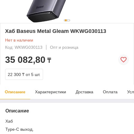
Хаб Baseus Metal Gleam WKWG030113
Нет в наличии
Код: WKWG030113
Опт и розница
35 082,80
₸
22 300 ₸
от 5 шт.
Описание
Характеристики
Доставка
Оплата
Усл
Описание
Хаб
Type-C выход,