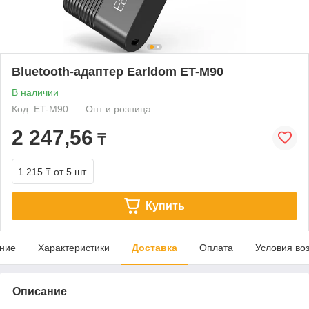
Bluetooth-адаптер Earldom ET-M90
В наличии
Код: ET-M90
Опт и розница
2 247,56
₸
1 215 ₸
от 5 шт.
Купить
ние
Характеристики
Доставка
Оплата
Условия во
Описание