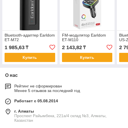
Bluetooth-адаптер Earldom
FM-модулятор Earldom
Blue
ET-M72
ET-M110
US-
1 985,63
2 143,82
2 7
₸
₸
Купить
Купить
О нас
Рейтинг не сформирован
Менее 5 отзывов за последний год
Работает с 05.08.2014
г. Алматы
Проспект Райымбека, 221а/4 склад №3, Алматы,
Казахстан