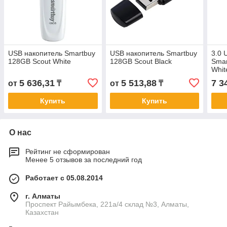
USB накопитель Smartbuy
USB накопитель Smartbuy
3.0 
128GB Scout White
128GB Scout Black
Smar
Whit
5 636,31
5 513,88
7 3
от
₸
от
₸
Купить
Купить
О нас
Рейтинг не сформирован
Менее 5 отзывов за последний год
Работает с 05.08.2014
г. Алматы
Проспект Райымбека, 221а/4 склад №3, Алматы,
Казахстан