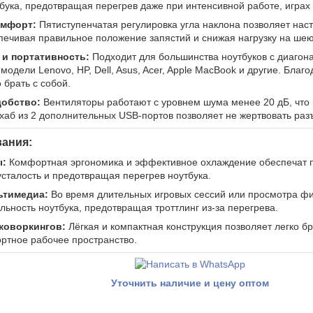
бука, предотвращая перегрев даже при интенсивной работе, играх 
омфорт:
Пятиступенчатая регулировка угла наклона позволяет наст
печивая правильное положение запястий и снижая нагрузку на шею
 и портативность:
Подходит для большинства ноутбуков с диагона
одели Lenovo, HP, Dell, Asus, Acer, Apple MacBook и другие. Бла
о брать с собой.
добство:
Вентиляторы работают с уровнем шума менее 20 дБ, что 
 хаб из 2 дополнительных USB-портов позволяет не жертвовать ра
ания:
ы:
Комфортная эргономика и эффективное охлаждение обеспечат п
усталость и предотвращая перегрев ноутбука.
ьтимедиа:
Во время длительных игровых сессий или просмотра фи
ьность ноутбука, предотвращая троттлинг из-за перегрева.
коворкингов:
Лёгкая и компактная конструкция позволяет легко б
ртное рабочее пространство.
Уточнить наличие и цену оптом