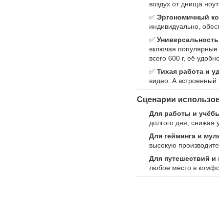
воздух от днища ноут
✅
Эргономичный к
индивидуально, обес
✅
Универсальность
включая популярные м
всего 600 г, её удобн
✅
Тихая работа и у
видео. А встроенный
Сценарии использов
Для работы и учёб
долгого дня, снижая 
Для гейминга и мул
высокую производител
Для путешествий и 
любое место в комфо