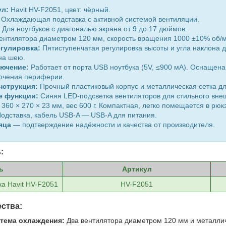
ул:
Havit HV-F2051, цвет: чёрный.
Охлаждающая подставка с активной системой вентиляции.
Для ноутбуков с диагональю экрана от 9 до 17 дюймов.
ентилятора диаметром 120 мм, скорость вращения 1000 ±10% об/м
егулировка:
Пятиступенчатая регулировка высоты и угла наклона 
на шею.
лючение:
Работает от порта USB ноутбука (5V, ≤900 мА). Оснащен
ючения периферии.
нструкция:
Прочный пластиковый корпус и металлическая сетка д
е функции:
Синяя LED-подсветка вентиляторов для стильного вне
360 × 270 × 23 мм, вес 600 г. Компактная, легко помещается в рюкз
одставка, кабель USB-A — USB-A для питания.
яца
— подтверждение надёжности и качества от производителя.
:
ь
Артикул
а Havit HV-F2051
HV-F2051
ства:
тема охлаждения:
Два вентилятора диаметром 120 мм и металличе