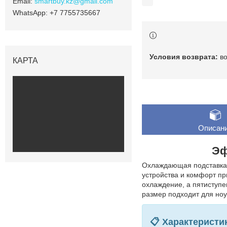
smartbuy.kz@gmail.com
+7 7755735667
в
КАРТА
Описан
Эф
Охлаждающая подставка д
устройства и комфорт пр
охлаждение, а пятиступе
размер подходит для ноу
📋 Характеристи