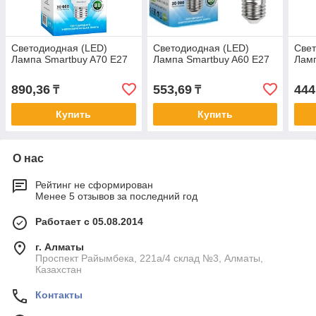
Светодиодная (LED)
Светодиодная (LED)
Свет
Лампа Smartbuy A70 E27
Лампа Smartbuy A60 E27
Ламп
890,36
553,69
444
₸
₸
Купить
Купить
О нас
Рейтинг не сформирован
Менее 5 отзывов за последний год
Работает с 05.08.2014
г. Алматы
Проспект Райымбека, 221а/4 склад №3, Алматы,
Казахстан
Контакты