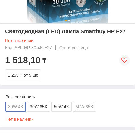
Светодиодная (LED) Лампа Smartbuy HP E27
Нет в наличии
Код: SBL-HP-30-4K-E27
Опт и розница
1 518,10
₸
1 259 ₸
от 5 шт.
Разновидность
30W 4K
30W 65K
50W 4K
50W 65K
Нет в наличии