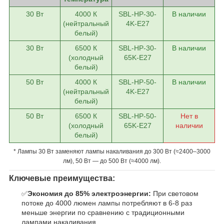
30 Вт
4000 К
SBL-HP-30-
В наличии
(нейтральный
4K-E27
белый)
30 Вт
6500 К
SBL-HP-30-
В наличии
(холодный
65K-E27
белый)
50 Вт
4000 К
SBL-HP-50-
В наличии
(нейтральный
4K-E27
белый)
50 Вт
6500 К
SBL-HP-50-
Нет в
(холодный
65K-E27
наличии
белый)
* Лампы 30 Вт заменяют лампы накаливания до 300 Вт (≈2400–3000
лм), 50 Вт — до 500 Вт (≈4000 лм).
Ключевые преимущества:
✅
Экономия до 85% электроэнергии:
При световом
потоке до 4000 люмен лампы потребляют в 6-8 раз
меньше энергии по сравнению с традиционными
лампами накаливания.