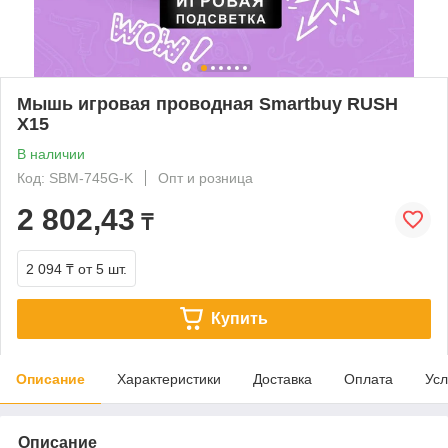
Мышь игровая проводная Smartbuy RUSH
X15
В наличии
Код: SBM-745G-K
Опт и розница
2 802,43
₸
2 094 ₸
от 5 шт.
Купить
Описание
Характеристики
Доставка
Оплата
Усл
Описание