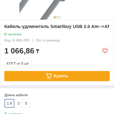
Кабель-удлинитель Smartbuy USB 2.0 Am-->Af
В наличии
Код: K-845-200
Опт и розница
1 066,86
₸
679 ₸
от 5 шт.
Купить
Длина кабеля
1.8
3
5
В наличии