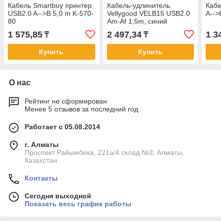
Кабель Smartbuy принтер
Кабель-удлинитель
Кабе
USB2.0 A-->B 5,0 m K-570-
Vellygood VELB15 USB2.0
A-->
80
Am-Af 1,5m, синий
1 575,85
2 497,34
1 3
₸
₸
Купить
Купить
О нас
Рейтинг не сформирован
Менее 5 отзывов за последний год
Работает с 05.08.2014
г. Алматы
Проспект Райымбека, 221а/4 склад №3, Алматы,
Казахстан
Контакты
Сегодня выходной
Показать весь график работы