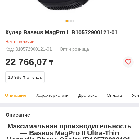
Кулер Baseus MagPro II B10572900121-01
Нет в наличии
Код: B10572900121-01
Опт и розница
22 766,07
₸
13 985 ₸
от 5 шт.
Описание
Характеристики
Доставка
Оплата
Усл
Описание
Максимальная производительность
— Baseus MagPro II Ultra-Thin