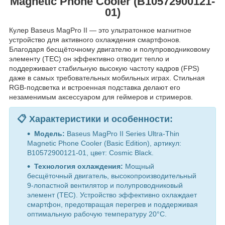
Magnetic Phone Cooler (B10572900121-
01)
Кулер Baseus MagPro II — это ультратонкое магнитное
устройство для активного охлаждения смартфонов.
Благодаря бесщёточному двигателю и полупроводниковому
элементу (TEC) он эффективно отводит тепло и
поддерживает стабильную высокую частоту кадров (FPS)
даже в самых требовательных мобильных играх. Стильная
RGB-подсветка и встроенная подставка делают его
незаменимым аксессуаром для геймеров и стримеров.
📋 Характеристики и особенности:
Модель:
Baseus MagPro II Series Ultra-Thin
Magnetic Phone Cooler (Basic Edition), артикул:
B10572900121-01, цвет: Cosmic Black.
Технология охлаждения:
Мощный
бесщёточный двигатель, высокопроизводительный
9-лопастной вентилятор и полупроводниковый
элемент (TEC). Устройство эффективно охлаждает
смартфон, предотвращая перегрев и поддерживая
оптимальную рабочую температуру 20°C.