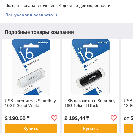
Возврат товара в течение 14 дней по договоренности
Все условия возврата
Подобные товары компании
USB накопитель Smartbuy
USB накопитель Smartbuy
USB 
16GB Scout White
16GB Scout Black
128G
2 190,60
2 192,44
5
₸
₸
от
Купить
Купить