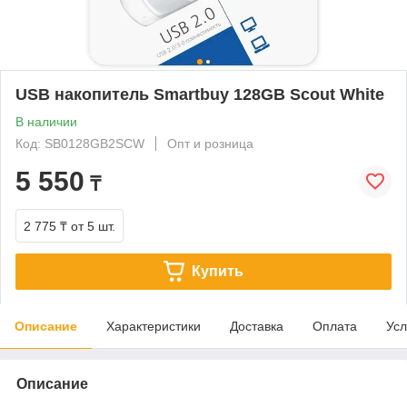
USB накопитель Smartbuy 128GB Scout White
В наличии
Код: SB0128GB2SCW
Опт и розница
5 550
₸
2 775 ₸
от 5 шт.
Купить
Описание
Характеристики
Доставка
Оплата
Усл
Описание