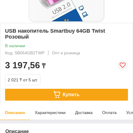
USB накопитель Smartbuy 64GB Twist
Розовый
В наличии
Код: SB064GB2TWP
Опт и розница
3 197,56
₸
2 021 ₸
от 5 шт.
Купить
Описание
Характеристики
Доставка
Оплата
Усл
Описание