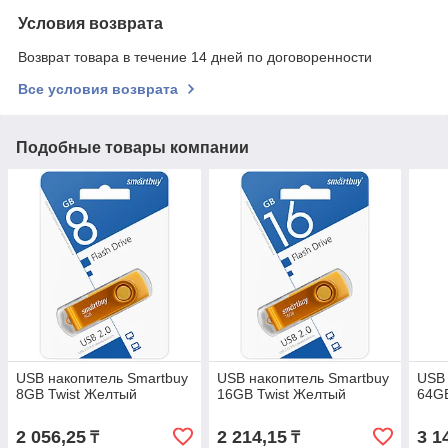
Условия возврата
Возврат товара в течение 14 дней по договоренности
Все условия возврата
Подобные товары компании
USB накопитель Smartbuy
USB накопитель Smartbuy
USB 
8GB Twist Желтый
16GB Twist Желтый
64GB
2 056,25
2 214,15
3 1
₸
₸