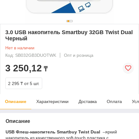
3.0 USB накопитель Smartbuy 32GB Twist Dual
Черный
Нет в наличии
Код: SB032GB3DUOTWK
Опт и розница
3 250,12
₸
2 295 ₸
от 5 шт.
Описание
Характеристики
Доставка
Оплата
Усл
Описание
USB Флеш-накопитель Smartbuy Twist Dual
–яркий
накопитель из качественного soft-touch пластика с