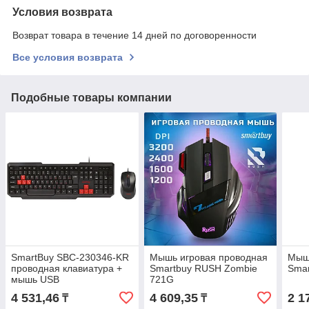
Условия возврата
Возврат товара в течение 14 дней по договоренности
Все условия возврата
Подобные товары компании
SmartBuy SBC-230346-KR
Мышь игровая проводная
Мыш
проводная клавиатура +
Smartbuy RUSH Zombie
Sma
мышь USB
721G
мультимедийные с
4 531,46
4 609,35
2 1
₸
₸
красными элементами