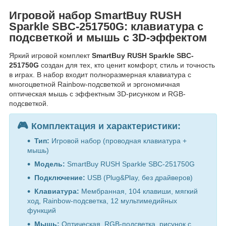
Игровой набор SmartBuy RUSH
Sparkle SBC-251750G: клавиатура с
подсветкой и мышь с 3D-эффектом
Яркий игровой комплект
SmartBuy RUSH Sparkle SBC-
251750G
создан для тех, кто ценит комфорт, стиль и точность
в играх. В набор входит полноразмерная клавиатура с
многоцветной Rainbow-подсветкой и эргономичная
оптическая мышь с эффектным 3D-рисунком и RGB-
подсветкой.
🎮
Комплектация и характеристики:
Тип:
Игровой набор (проводная клавиатура +
мышь)
Модель:
SmartBuy RUSH Sparkle SBC-251750G
Подключение:
USB (Plug&Play, без драйверов)
Клавиатура:
Мембранная, 104 клавиши, мягкий
ход, Rainbow-подсветка, 12 мультимедийных
функций
Мышь:
Оптическая, RGB-подсветка, рисунок с