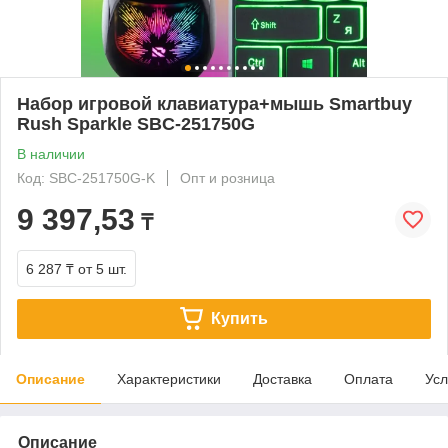
Набор игровой клавиатура+мышь Smartbuy
Rush Sparkle SBC-251750G
В наличии
Код: SBC-251750G-K
Опт и розница
9 397,53
₸
6 287 ₸
от 5 шт.
Купить
Описание
Характеристики
Доставка
Оплата
Усл
Описание