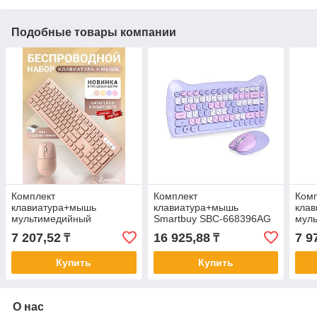
Подобные товары компании
Комплект
Комплект
Ком
клавиатура+мышь
клавиатура+мышь
кла
мультимедийный
Smartbuy SBC-668396AG
мул
Smartbuy 105AG
беспроводной,
Sma
7 207,52
16 925,88
7 9
₸
₸
мультимедийный
Купить
Купить
О нас