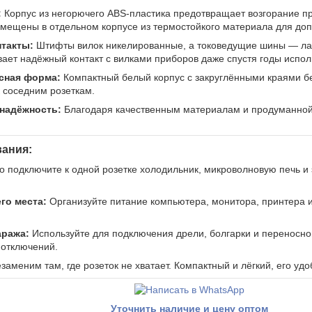
:
Корпус из негорючего ABS-пластика предотвращает возгорание п
мещены в отдельном корпусе из термостойкого материала для доп
нтакты:
Штифты вилок никелированные, а токоведущие шины — лат
вает надёжный контакт с вилками приборов даже спустя годы испол
сная форма:
Компактный белый корпус с закруглёнными краями без
к соседним розеткам.
 надёжность:
Благодаря качественным материалам и продуманной 
ания:
 подключите к одной розетке холодильник, микроволновую печь и 
го места:
Организуйте питание компьютера, монитора, принтера и 
аража:
Используйте для подключения дрели, болгарки и переносно
 отключений.
заменим там, где розеток не хватает. Компактный и лёгкий, его удо
Уточнить наличие и цену оптом