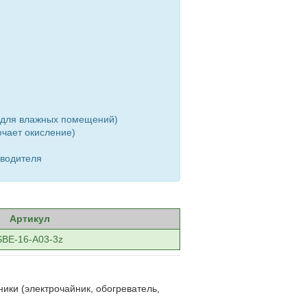
н для влажных помещений)
чает окисление)
зводителя
Артикул
SBE-16-A03-3z
ки (электрочайник, обогреватель,