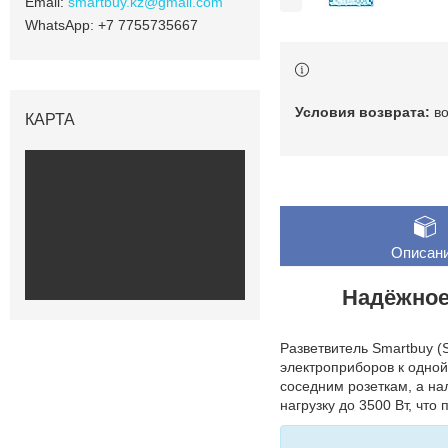
smartbuy.kz@gmail.com
+7 7755735667
в
КАРТА
Описан
Надёжное
Разветвитель Smartbuy (
электроприборов к одной
соседним розеткам, а н
нагрузку до 3500 Вт, чт