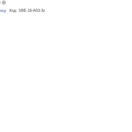
ы
ницу
Код:
SBE-16-A03-3z