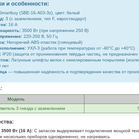
ки и особенности:
Smartbuy (SBE-16-A03-3z), цвет: белый
д:
3 (с заземлением, тип F, евростандарт)
ок:
16 А
ощность:
3500 Вт (при напряжении 250 В)
пряжение:
220-250 В, 50 Гц
са:
Негорючий ABS-пластик (глянцевый)
исполнение:
УХЛ-3 (работа при температурах от -40°C до +40°C)
:
IP20 (защита от проникновения твёрдых частиц, не предназначе
ктов:
Латунные штифты вилок с никелированным покрытием (исклю
 лет
яца
— повышенная надёжность и подтверждение качества от прои
:
Модель
твитель 3 гнезда с заземлением
ства:
3500 Вт (16 А):
С запасом выдерживает подключение мощной техни
и нескольких приборов одновременно, не нагреваясь.