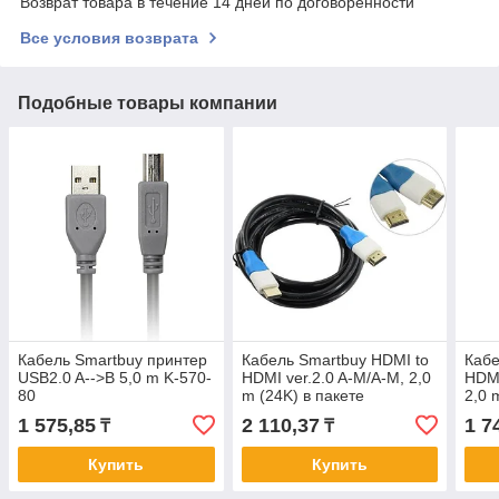
Возврат товара в течение 14 дней по договоренности
Все условия возврата
Подобные товары компании
Кабель Smartbuy принтер
Кабель Smartbuy HDMI to
Кабе
USB2.0 A-->B 5,0 m K-570-
HDMI ver.2.0 A-M/A-M, 2,0
HDMI
80
m (24K) в пакете
2,0 
(К421)/100/
(К32
1 575,85
2 110,37
1 7
₸
₸
Купить
Купить