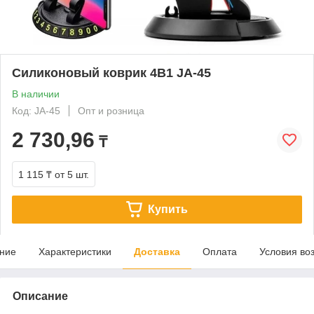
Силиконовый коврик 4В1 JA-45
В наличии
Код: JA-45
Опт и розница
2 730,96
₸
1 115 ₸
от 5 шт.
Купить
ние
Характеристики
Доставка
Оплата
Условия во
Описание