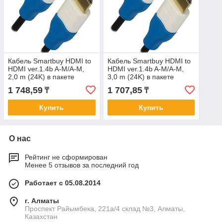
Кабель Smartbuy HDMI to
Кабель Smartbuy HDMI to
HDMI ver.1.4b A-M/A-M,
HDMI ver.1.4b A-M/A-M,
2,0 m (24K) в пакете
3,0 m (24K) в пакете
(К321)/120
(К331)/90
1 748,59
1 707,85
₸
₸
Купить
Купить
О нас
Рейтинг не сформирован
Менее 5 отзывов за последний год
Работает с 05.08.2014
г. Алматы
Проспект Райымбека, 221а/4 склад №3, Алматы,
Казахстан