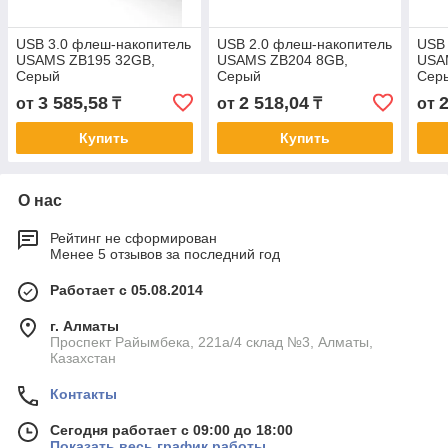
USB 3.0 флеш-накопитель
USB 2.0 флеш-накопитель
USB 
USAMS ZB195 32GB,
USAMS ZB204 8GB,
USA
Серый
Серый
Сер
3 585,58
2 518,04
2
от
₸
от
₸
от
Купить
Купить
О нас
Рейтинг не сформирован
Менее 5 отзывов за последний год
Работает с 05.08.2014
г. Алматы
Проспект Райымбека, 221а/4 склад №3, Алматы,
Казахстан
Контакты
Сегодня работает с 09:00 до 18:00
Показать весь график работы