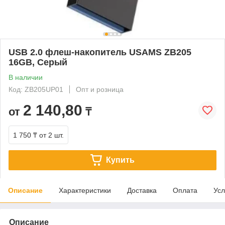
USB 2.0 флеш-накопитель USAMS ZB205
16GB, Серый
В наличии
Код: ZB205UP01
Опт и розница
2 140,80
от
₸
1 750 ₸
от 2 шт.
Купить
Описание
Характеристики
Доставка
Оплата
Усл
Описание