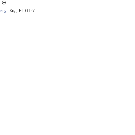
ы
ницу
Код:
ET-OT27