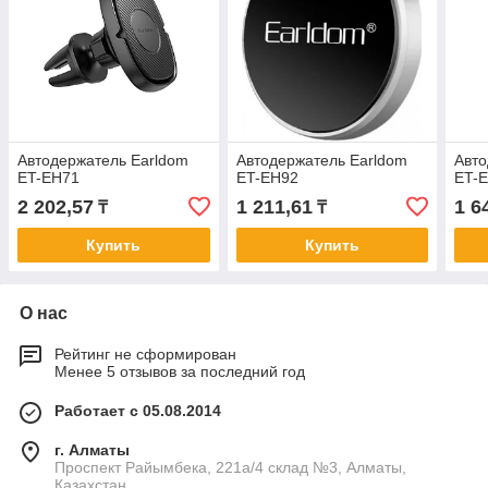
Автодержатель Earldom
Автодержатель Earldom
Авто
ET-EH71
ET-EH92
ET-
2 202,57
1 211,61
1 6
₸
₸
Купить
Купить
О нас
Рейтинг не сформирован
Менее 5 отзывов за последний год
Работает с 05.08.2014
г. Алматы
Проспект Райымбека, 221а/4 склад №3, Алматы,
Казахстан