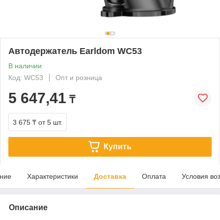
Автодержатель Earldom WC53
В наличии
Код: WC53
Опт и розница
5 647,41
₸
3 675 ₸
от 5 шт.
Купить
ние
Характеристики
Доставка
Оплата
Условия во
Описание