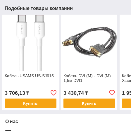
Подобные товары компании
Кабель USAMS US-SJ615
Кабель DVI (M) - DVI (M)
Кабе
1,5м DVI1
Xiao
3 706,13
3 430,74
1 9
₸
₸
Купить
Купить
О нас