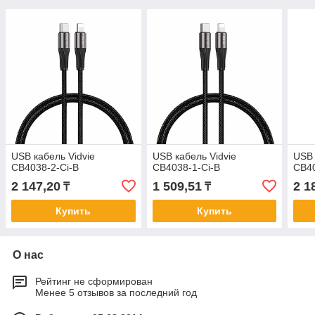
USB кабель Vidvie
USB кабель Vidvie
USB 
CB4038-2-Ci-B
CB4038-1-Ci-B
CB4
2 147,20
1 509,51
2 1
₸
₸
Купить
Купить
О нас
Рейтинг не сформирован
Менее 5 отзывов за последний год