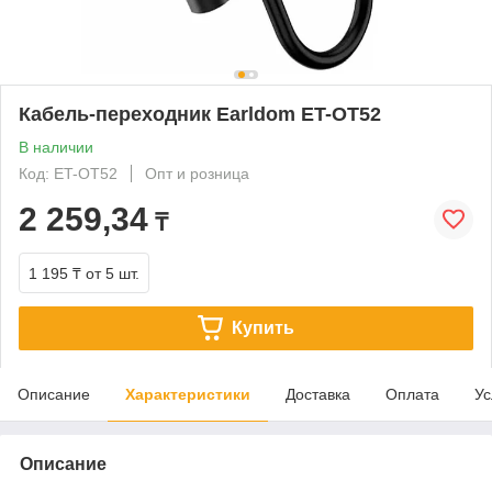
Кабель-переходник Earldom ET-OT52
В наличии
Код: ET-OT52
Опт и розница
2 259,34
₸
1 195 ₸
от 5 шт.
Купить
Описание
Характеристики
Доставка
Оплата
Ус
Описание