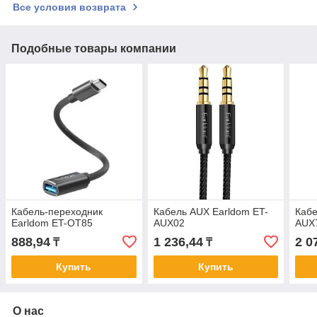
Все условия возврата
Подобные товары компании
Кабель-переходник
Кабель AUX Earldom ET-
Кабе
Earldom ET-OT85
AUX02
AUX
888,94
1 236,44
2 0
₸
₸
Купить
Купить
О нас