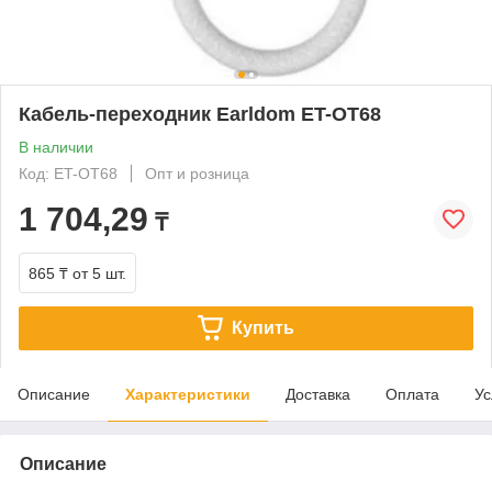
Кабель-переходник Earldom ET-OT68
В наличии
Код: ET-OT68
Опт и розница
1 704,29
₸
865 ₸
от 5 шт.
Купить
Описание
Характеристики
Доставка
Оплата
Ус
Описание