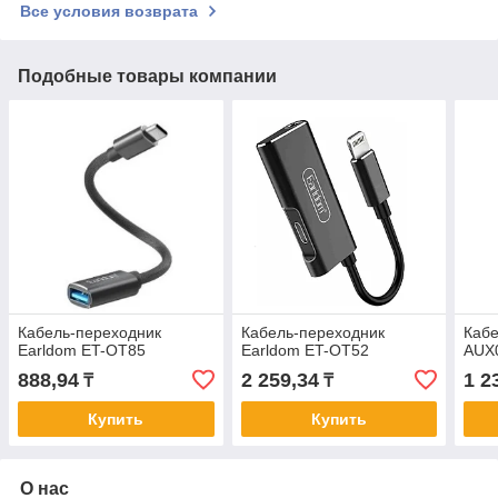
Все условия возврата
Подобные товары компании
Кабель-переходник
Кабель-переходник
Кабе
Earldom ET-OT85
Earldom ET-OT52
AUX
888,94
2 259,34
1 2
₸
₸
Купить
Купить
О нас