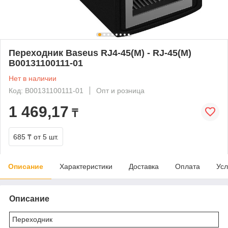
Переходник Baseus RJ4-45(M) - RJ-45(M)
B00131100111-01
Нет в наличии
Код: B00131100111-01
Опт и розница
1 469,17
₸
685 ₸
от 5 шт.
Описание
Характеристики
Доставка
Оплата
Усл
Описание
Переходник