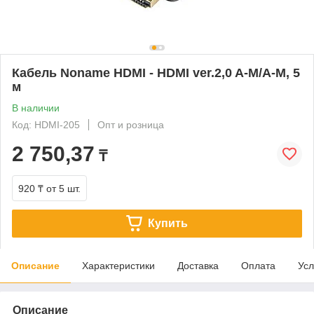
Кабель Noname HDMI - HDMI ver.2,0 A-M/A-M, 5
м
В наличии
Код: HDMI-205
Опт и розница
2 750,37
₸
920 ₸
от 5 шт.
Купить
Описание
Характеристики
Доставка
Оплата
Усл
Описание