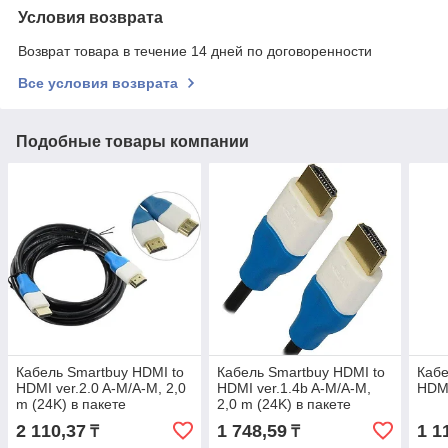
Условия возврата
Возврат товара в течение 14 дней по договоренности
Все условия возврата
Подобные товары компании
Кабель Smartbuy HDMI to
Кабель Smartbuy HDMI to
Каб
HDMI ver.2.0 A-M/A-M, 2,0
HDMI ver.1.4b A-M/A-M,
HDMI
m (24K) в пакете
2,0 m (24K) в пакете
(К421)/100/
(К321)/120
2 110,37
1 748,59
1 1
₸
₸