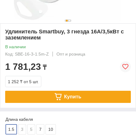
Удлинитель Smartbuy, 3 гнезда 16А/3,5кВт с
заземлением
В наличии
Код: SBE-16-3-1.5m-Z
Опт и розница
1 781,23
₸
1 252 ₸
от 5 шт.
Купить
Длина кабеля
1.5
3
5
7
10