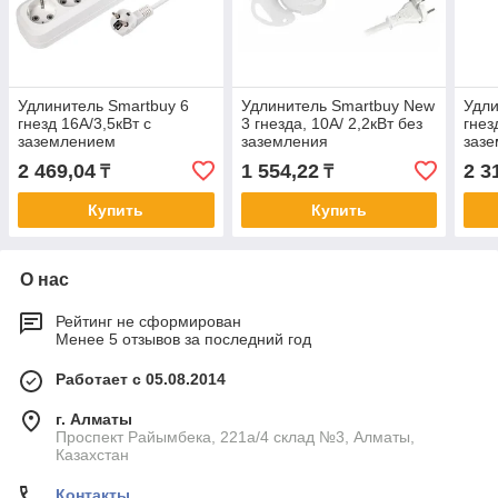
Удлинитель Smartbuy 6
Удлинитель Smartbuy New
Удли
гнезд 16А/3,5кВт с
3 гнезда, 10А/ 2,2кВт без
гнез
заземлением
заземления
заз
вык
2 469,04
1 554,22
2 3
₸
₸
Купить
Купить
О нас
Рейтинг не сформирован
Менее 5 отзывов за последний год
Работает с 05.08.2014
г. Алматы
Проспект Райымбека, 221а/4 склад №3, Алматы,
Казахстан
Контакты