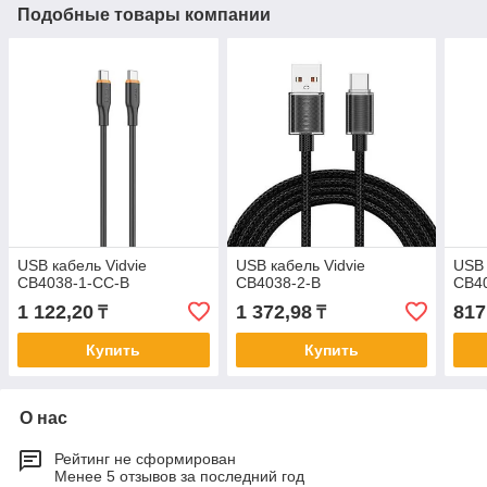
Подобные товары компании
USB кабель Vidvie
USB кабель Vidvie
USB 
CB4038-1-CC-B
CB4038-2-B
CB4
1 122,20
1 372,98
817
₸
₸
Купить
Купить
О нас
Рейтинг не сформирован
Менее 5 отзывов за последний год