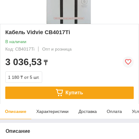
Кабель Vidvie CB4017Ti
В наличии
Код: CB4017Ti
Опт и розница
3 036,53
₸
1 180 ₸
от 5 шт.
Купить
Описание
Характеристики
Доставка
Оплата
Усл
Описание