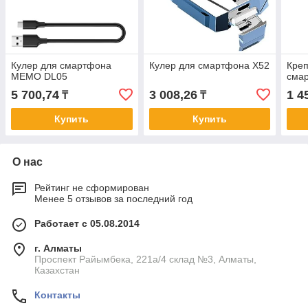
Кулер для смартфона
Кулер для смартфона X52
Кре
MEMO DL05
сма
5 700,74
3 008,26
1 4
₸
₸
Купить
Купить
О нас
Рейтинг не сформирован
Менее 5 отзывов за последний год
Работает с 05.08.2014
г. Алматы
Проспект Райымбека, 221а/4 склад №3, Алматы,
Казахстан
Контакты