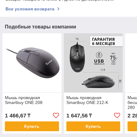
Все условия возврата
Подобные товары компании
Мышь проводная
Мышь проводная
Мыш
Smartbuy ONE 208
Smartbuy ONE 212-K
бес
280
1 466,67
1 647,56
2 2
₸
₸
Купить
Купить