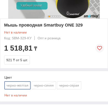
Мышь проводная Smartbuy ONE 329
Нет в наличии
Код: SBM-329-KY
Опт и розница
1 518,81
₸
921 ₸
от 5 шт.
Цвет
черно-желтая
черно-синяя
черно-серая
Нет в наличии