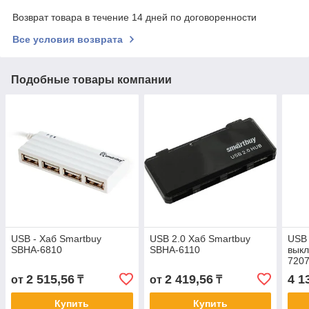
Возврат товара в течение 14 дней по договоренности
Все условия возврата
Подобные товары компании
USB - Xaб Smartbuy
USB 2.0 Хаб Smartbuy
USB 
SBHA-6810
SBHA-6110
вык
720
2 515,56
2 419,56
4 1
от
₸
от
₸
Купить
Купить