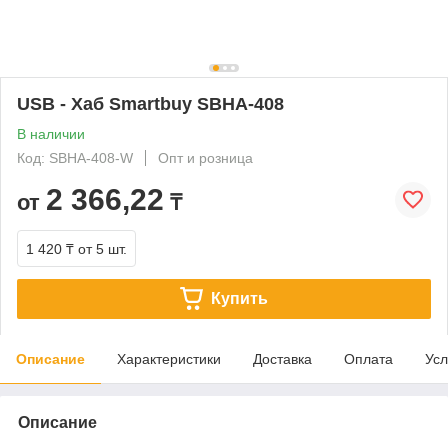
USB - Xaб Smartbuy SBHA-408
В наличии
Код: SBHA-408-W
Опт и розница
2 366,22
от
₸
1 420 ₸
от 5 шт.
Купить
Описание
Характеристики
Доставка
Оплата
Усл
Описание