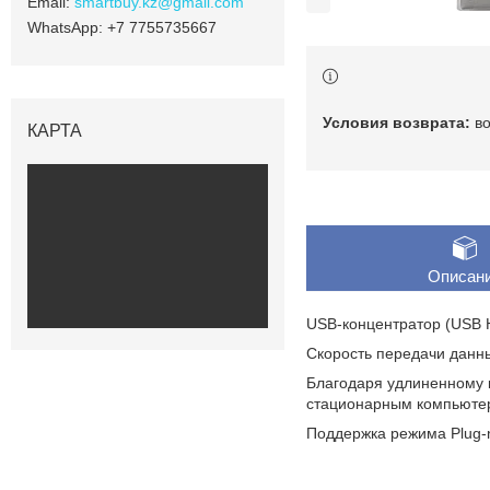
smartbuy.kz@gmail.com
+7 7755735667
в
КАРТА
Описан
USB-концентратор (USB 
Скорость передачи данных
Благодаря удлиненному 
стационарным компьютеро
Поддержка режима Plug-n