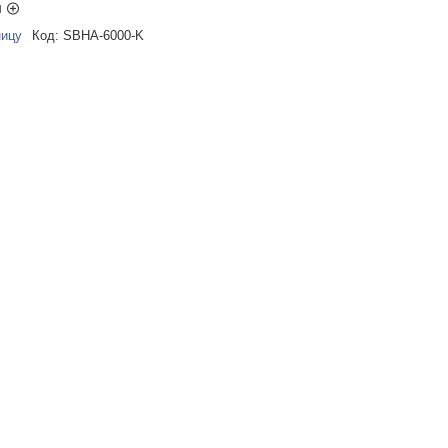
ы
ницу
Код:
SBHA-6000-K