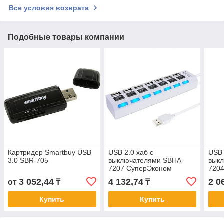
Все условия возврата
Подобные товары компании
Картридер Smartbuy USB
USB 2.0 хаб с
USB 
3.0 SBR-705
выключателями SBHA-
вык
7207 СуперЭконом
720
3 052,44
4 132,74
2 0
от
₸
₸
Купить
Купить