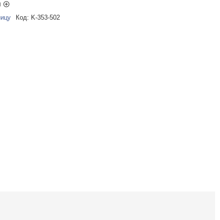
ы
ницу
Код:
K-353-502