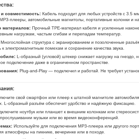
ства:
 и совместимость:
Кабель подходит для любых устройств с 3.5 
 MP3-плееры, автомобильные магнитолы, портативные колонки и н
о материалов:
Прочный TPE-материал кабеля и усиленные наконе
невным нагрузкам, частым сгибам и перепадам температур.
Многослойная структура с экранированием и позолоченные разъё
ь к электромагнитным помехам и сохранение качества звука.
мобиле:
L-образный (угловой) штекер снижает нагрузку на гнездо,
ое подключение даже в ограниченном пространстве.
зования:
Plug-and-Play — подключил и работай. Не требует устан
ания:
ючите свой смартфон или плеер к штатной магнитоле автомобиля,
ах. L-образный разъём обеспечит удобство и надёжную фиксацию.
ключите ноутбук или планшет к внешним колонкам или стереосист
 прослушивании музыки или во время видеоконференций.
темах:
Используйте для подключения MP3-плеера или другого порт
ия атмосферы на пикнике, вечеринке или в походе.