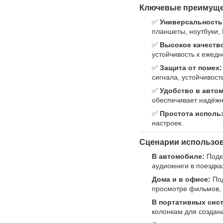
Ключевые преимуще
✅
Универсальность
планшеты, ноутбуки,
✅
Высокое качеств
устойчивость к ежед
✅
Защита от помех:
сигнала, устойчивост
✅
Удобство в авто
обеспечивает надёжн
✅
Простота исполь
настроек.
Сценарии использов
В автомобиле:
Подкл
аудиокниги в поездк
Дома и в офисе:
Под
просмотре фильмов,
В портативных сис
колонкам для создан