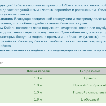
рукция:
Кабель выполнен из прочного TPE-материала с многослой
о делает его устойчивым к частым перегибам и растяжениям. Уси
ых уязвимых местах.
тывания:
Благодаря специальной конструкции и материалу оплётки
овании, что особенно удобно в автомобиле или в сумке.
ь:
Кабель позволяет легко подключить смартфон, плеер или ноутбу
е, домашнему стерео или наушникам. Один кабель — для всех устр
факторы:
Доступны модели с прямым и L-образным (угловым) ште
 разъём особенно удобен в автомобиле, так как снижает нагрузку н
ойства.
яца
— повышенная надёжность и подтверждение качества от произ
и:
Длина кабеля
Тип разъёма
1.0 м
Прямой
1.8 м
Прямой / L-образны
1.0 м
Прямой / спиральны
1.8 м
L-образный