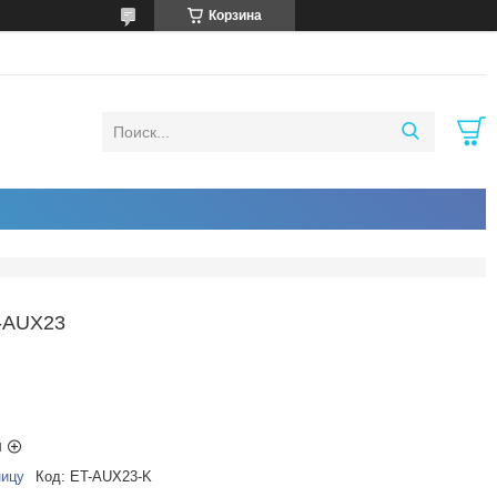
Корзина
-AUX23
ы
ницу
Код:
ET-AUX23-K