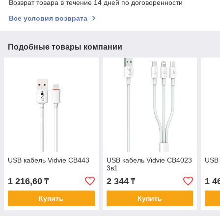
Возврат товара в течение 14 дней по договоренности
Все условия возврата
Подобные товары компании
USB кабель Vidvie CB443
USB кабель Vidvie CB4023
USB 
3в1
1 216,60
2 344
1 4
₸
₸
Купить
Купить