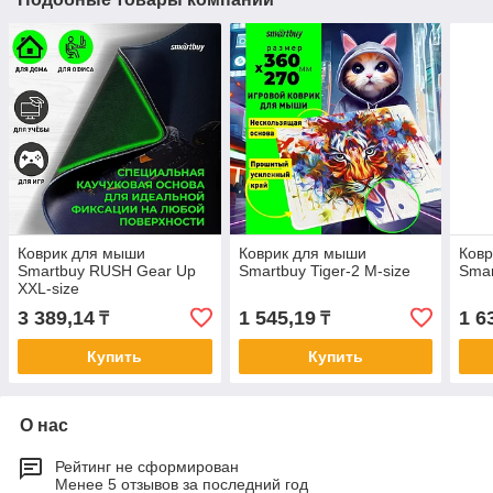
Коврик для мыши
Коврик для мыши
Ков
Smartbuy RUSH Gear Up
Smartbuy Tiger-2 M-size
Smar
XXL-size
3 389,14
1 545,19
1 6
₸
₸
Купить
Купить
О нас
Рейтинг не сформирован
Менее 5 отзывов за последний год